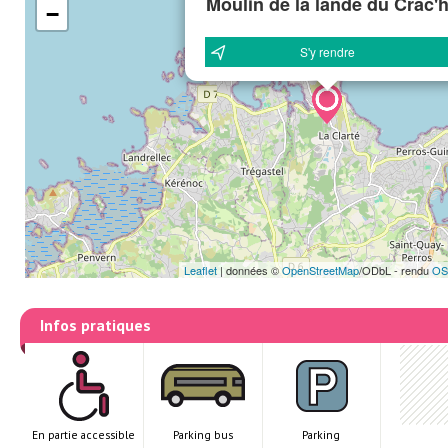
Moulin de la lande du Crac'
−
S'y rendre
Leaflet
|
données ©
OpenStreetMap
/ODbL - rendu
OS
Infos pratiques
En partie accessible
Parking bus
Parking