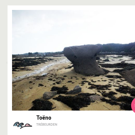
Toëno
TRÉBEURDEN