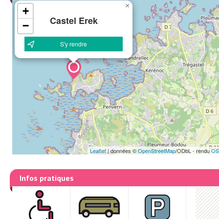
×
+
Castel Erek
−
S'y rendre
Leaflet
|
données ©
OpenStreetMap
/ODbL - rendu
OS
Infos pratiques